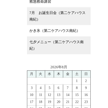
救急救命講習
7月 お誕生日会（第二ケアハウス
南紀）
かき氷（第二ケアハウス南紀）
七夕メニュー（第二ケアハウス南
紀）
2026年8月
月
火
水
木
金
土
日
1
2
3
4
5
6
7
8
9
10
11
12
13
14
15
16
17
18
19
20
21
22
23