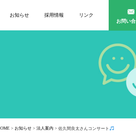
お知らせ
採用情報
リンク
お問い合
HOME
>
お知らせ
>
法人案内
>
佐久間良太さんコンサート