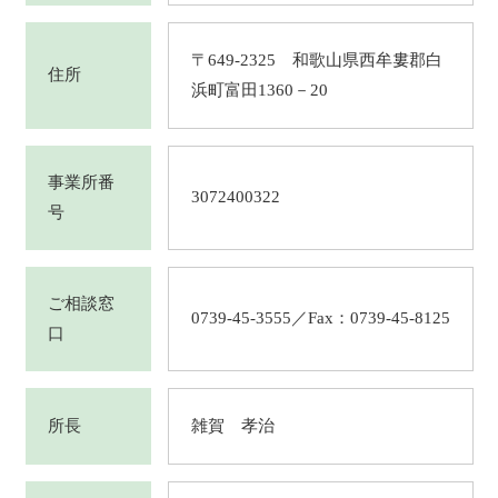
〒649-2325 和歌山県西牟婁郡白
住所
浜町富田1360－20
事業所番
3072400322
号
ご相談窓
0739-45-3555／Fax：0739-45-8125
口
所長
雑賀 孝治