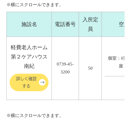
入所定
施設名
電話番号
空床
員
軽費老人ホーム
第２ケアハウス
個室：0室
0739-45-
南紀
屋：1
50
3200
詳しく確認
する