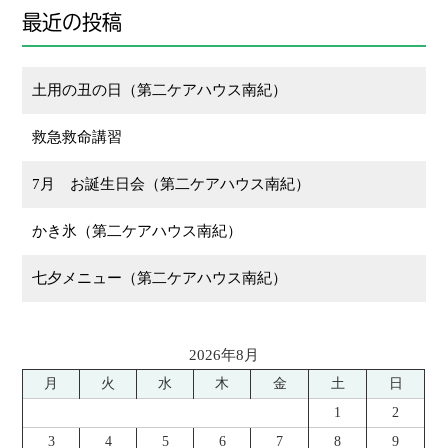
最近の投稿
土用の丑の日（第二ケアハウス南紀）
救急救命講習
7月 お誕生日会（第二ケアハウス南紀）
かき氷（第二ケアハウス南紀）
七夕メニュー（第二ケアハウス南紀）
2026年8月
月
火
水
木
金
土
日
1
2
3
4
5
6
7
8
9