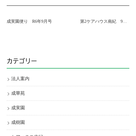
成実園便り R6年9月号
第2ケアハウス南紀 9月お楽しみ教室 テーマ～回想法～
カテゴリー
法人案内
成華苑
成実園
成樹園