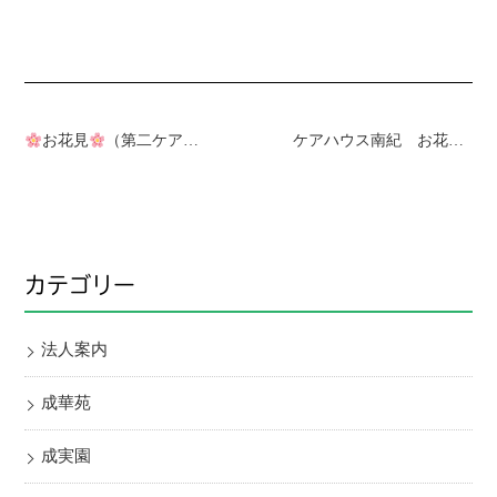
お花見
（第二ケアハウス南紀）
ケアハウス南紀 お花見遠足in岸和田城
カテゴリー
法人案内
成華苑
成実園