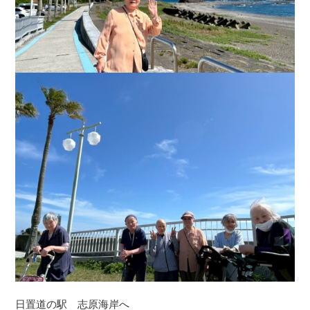
日置道の駅 志原海岸へ