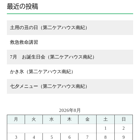
最近の投稿
土用の丑の日（第二ケアハウス南紀）
救急救命講習
7月 お誕生日会（第二ケアハウス南紀）
かき氷（第二ケアハウス南紀）
七夕メニュー（第二ケアハウス南紀）
2026年8月
月
火
水
木
金
土
日
1
2
3
4
5
6
7
8
9