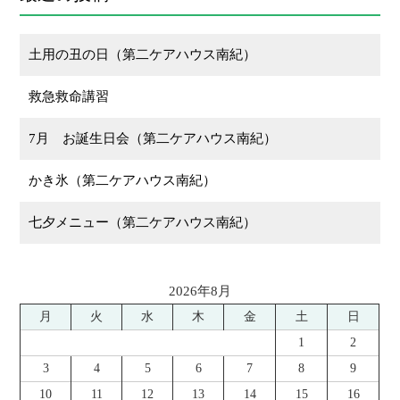
土用の丑の日（第二ケアハウス南紀）
救急救命講習
7月 お誕生日会（第二ケアハウス南紀）
かき氷（第二ケアハウス南紀）
七夕メニュー（第二ケアハウス南紀）
2026年8月
月
火
水
木
金
土
日
1
2
3
4
5
6
7
8
9
10
11
12
13
14
15
16