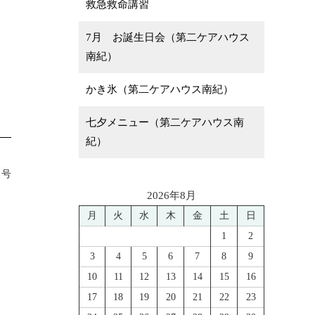
救急救命講習
7月 お誕生日会（第二ケアハウス
南紀）
かき氷（第二ケアハウス南紀）
七夕メニュー（第二ケアハウス南
紀）
月号
2026年8月
月
火
水
木
金
土
日
1
2
3
4
5
6
7
8
9
10
11
12
13
14
15
16
17
18
19
20
21
22
23