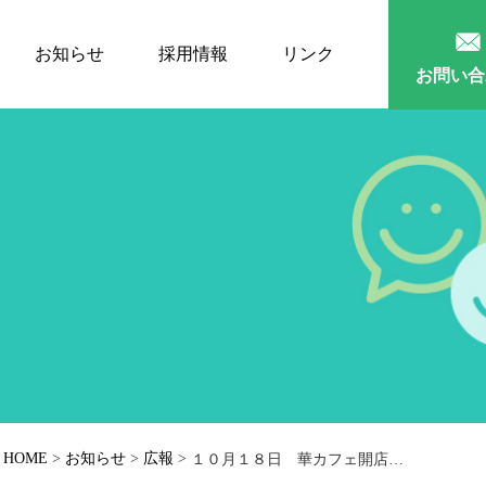
お知らせ
採用情報
リンク
お問い合
HOME
>
お知らせ
>
広報
>
１０月１８日 華カフェ開店致します。