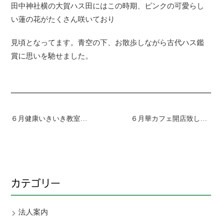
田中神社横の大賀ハス田にはこの時期、ピンクの可愛らし
い蓮の花がたくさん咲いており
見頃となってます。青空の下、お散歩しながら古代ハス鑑
賞に思いを馳せました。
６月健康いきいき教室第１・第２ケアハウス南紀～歌レク～
６月華カフェ開店致しました。～講話 食中毒予防 手洗いチェッカー～
カテゴリー
法人案内