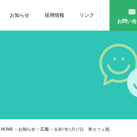
お知らせ
採用情報
リンク
お問い合
HOME
>
お知らせ
>
広報
>
令和7年1月17日 華カフェ開店致します。