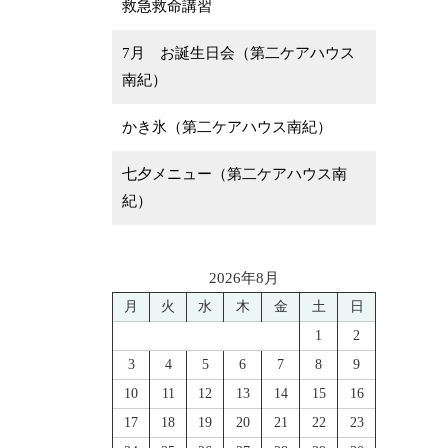
救急救命講習
7月 お誕生日会（第二ケアハウス
南紀）
かき氷（第二ケアハウス南紀）
七夕メニュー（第二ケアハウス南
紀）
2026年8月
月
火
水
木
金
土
日
1
2
3
4
5
6
7
8
9
10
11
12
13
14
15
16
17
18
19
20
21
22
23