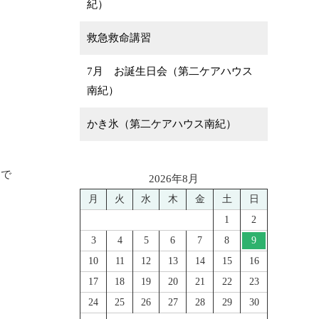
紀）
救急救命講習
7月 お誕生日会（第二ケアハウス
南紀）
かき氷（第二ケアハウス南紀）
月で
2026年8月
月
火
水
木
金
土
日
1
2
3
4
5
6
7
8
9
10
11
12
13
14
15
16
17
18
19
20
21
22
23
24
25
26
27
28
29
30