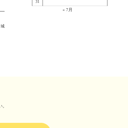
31
« 7月
田城
い。