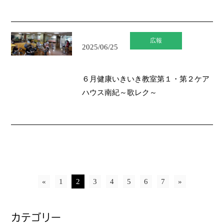
広報
2025/06/25
６月健康いきいき教室第１・第２ケア
ハウス南紀～歌レク～
«
1
2
3
4
5
6
7
»
カテゴリー