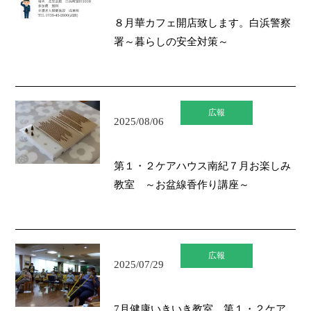
８月華カフェ開店致します。白浜警察
署～暮らしの安全対策～
広報
2025/08/06
第１・２ケアハウス南紀７月お楽しみ
教室 ～お盆線香作り講座～
広報
2025/07/29
7月健康いきいき教室 第１・２ケア