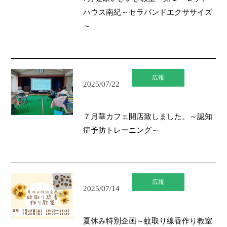
ハウス南紀～セラバンドエクササイズ
～
広報
2025/07/22
７月華カフェ開店致しました。～認知
症予防トレーニング～
広報
2025/07/14
夏休み特別企画～蚊取り線香作り教室