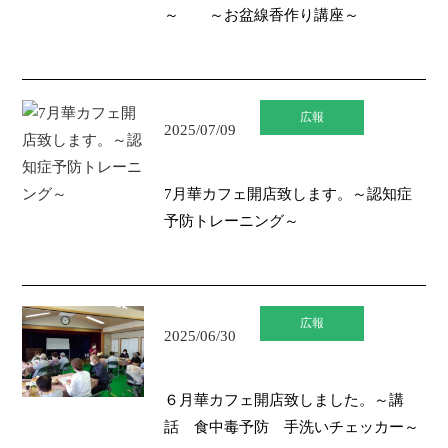
～ ～お盆線香作り講座～
広報
2025/07/09
7月華カフェ開店致します。～認知症
予防トレーニング～
広報
2025/06/30
６月華カフェ開店致しました。～講
話 食中毒予防 手洗いチェッカー～