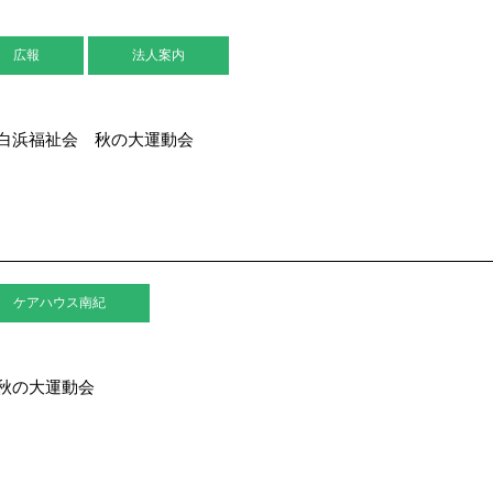
広報
法人案内
白浜福祉会 秋の大運動会
ケアハウス南紀
秋の大運動会