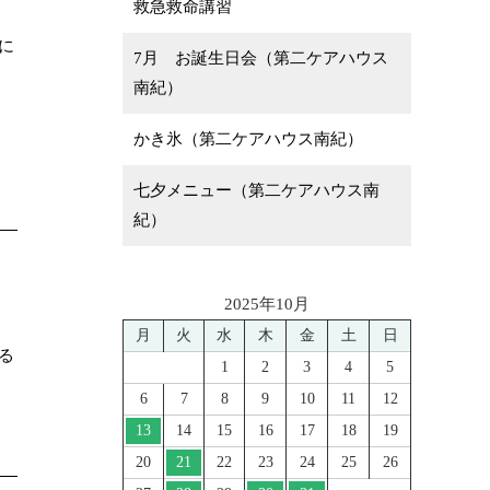
救急救命講習
に
7月 お誕生日会（第二ケアハウス
南紀）
かき氷（第二ケアハウス南紀）
七夕メニュー（第二ケアハウス南
紀）
2025年10月
月
火
水
木
金
土
日
る
1
2
3
4
5
6
7
8
9
10
11
12
13
14
15
16
17
18
19
20
21
22
23
24
25
26